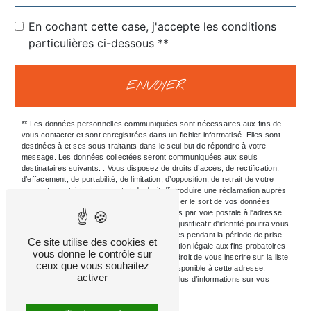
En cochant cette case, j'accepte les conditions
particulières ci-dessous **
ENVOYER
** Les données personnelles communiquées sont nécessaires aux fins de
vous contacter et sont enregistrées dans un fichier informatisé. Elles sont
destinées à et ses sous-traitants dans le seul but de répondre à votre
message. Les données collectées seront communiquées aux seuls
destinataires suivants: . Vous disposez de droits d’accès, de rectification,
d’effacement, de portabilité, de limitation, d’opposition, de retrait de votre
consentement à tout moment et du droit d’introduire une réclamation auprès
d’une autorité de contrôle, ainsi que d’organiser le sort de vos données
post-mortem. Vous pouvez exercer ces droits par voie postale à l'adresse
ou par courrier électronique à l'adresse . Un justificatif d'identité pourra vous
être demandé. Nous conservons vos données pendant la période de prise
Ce site utilise des cookies et
de contact puis pendant la durée de prescription légale aux fins probatoires
vous donne le contrôle sur
et de gestion des contentieux. Vous avez le droit de vous inscrire sur la liste
ceux que vous souhaitez
d'opposition au démarchage téléphonique, disponible à cette adresse:
activer
Bloctel.gouv.fr
. Consultez le site cnil.fr pour plus d’informations sur vos
droits.