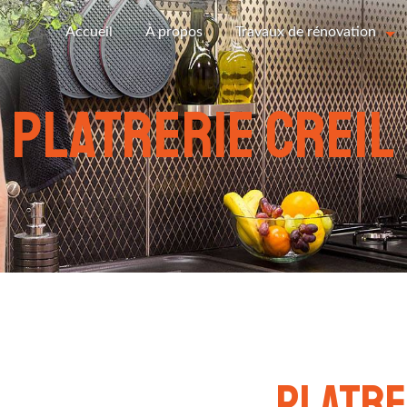
Accueil
À propos
Travaux de rénovation
platrerie Creil
platre