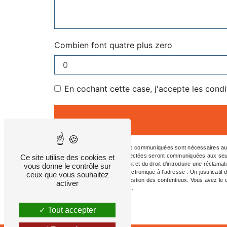
Combien font quatre plus zero
En cochant cette case, j'accepte les condi
** Les données personnelles communiquées sont nécessaires aux fi
message. Les données collectées seront communiquées aux seuls dest
Ce site utilise des cookies et
consentement à tout moment et du droit d’introduire une réclamat
vous donne le contrôle sur
l'adresse ou par courrier électronique à l'adresse . Un justifica
ceux que vous souhaitez
aux fins probatoires et de gestion des contentieux. Vous avez le d
activer
d’informations sur vos droits.
Tout accepter