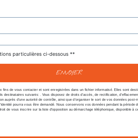
tions particulières ci-dessous **
ENVOYER
ns de vous contacter et sont enregistrées dans un fichier informatisé. Elles sont destin
inataires suivants: . Vous disposez de droits d’accès, de rectification, d’effacement, de 
ion auprès d’une autorité de contrôle, ainsi que d’organiser le sort de vos données post
tif d'identité pourra vous être demandé. Nous conservons vos données pendant la période d
roit de vous inscrire sur la liste d'opposition au démarchage téléphonique, disponible à 