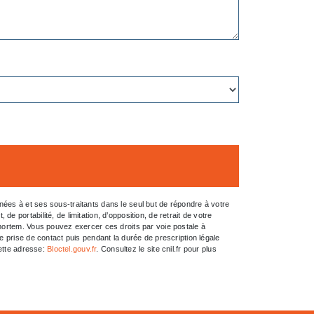
ées à et ses sous-traitants dans le seul but de répondre à votre
portabilité, de limitation, d’opposition, de retrait de votre
-mortem. Vous pouvez exercer ces droits par voie postale à
e prise de contact puis pendant la durée de prescription légale
cette adresse:
Bloctel.gouv.fr
. Consultez le site cnil.fr pour plus