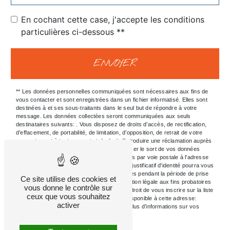
En cochant cette case, j'accepte les conditions
particulières ci-dessous **
ENVOYER
** Les données personnelles communiquées sont nécessaires aux fins de
vous contacter et sont enregistrées dans un fichier informatisé. Elles sont
destinées à et ses sous-traitants dans le seul but de répondre à votre
message. Les données collectées seront communiquées aux seuls
destinataires suivants: . Vous disposez de droits d’accès, de rectification,
d’effacement, de portabilité, de limitation, d’opposition, de retrait de votre
consentement à tout moment et du droit d’introduire une réclamation auprès
d’une autorité de contrôle, ainsi que d’organiser le sort de vos données
post-mortem. Vous pouvez exercer ces droits par voie postale à l'adresse
ou par courrier électronique à l'adresse . Un justificatif d'identité pourra vous
être demandé. Nous conservons vos données pendant la période de prise
Ce site utilise des cookies et
de contact puis pendant la durée de prescription légale aux fins probatoires
vous donne le contrôle sur
et de gestion des contentieux. Vous avez le droit de vous inscrire sur la liste
ceux que vous souhaitez
d'opposition au démarchage téléphonique, disponible à cette adresse:
activer
Bloctel.gouv.fr
. Consultez le site cnil.fr pour plus d’informations sur vos
droits.