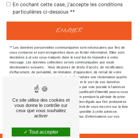
En cochant cette case, j'accepte les conditions
particulières ci-dessous **
ENVOYER
** Les données personnelles communiquées sont nécessaires aux fins de
vous contacter et sont enregistrées dans un fichier informatisé. Elles sont
destinées à et ses sous-traitants dans le seul but de répondre à votre
message. Les données collectées seront communiquées aux seuls
destinataires suivants: . Vous disposez de droits d’accès, de rectification,
d’effacement, de portabilité, de limitation, d’opposition, de retrait de votre
consentement à tout moment et du droit d’introduire une réclamation auprès
d’une autorité de contrôle, ainsi que d’organiser le sort de vos données
post-mortem. Vous pouvez exercer ces droits par voie postale à l'adresse
ou par courrier électronique à l'adresse . Un justificatif d'identité pourra vous
être demandé. Nous conservons vos données pendant la période de prise
Ce site utilise des cookies et
de contact puis pendant la durée de prescription légale aux fins probatoires
vous donne le contrôle sur
et de gestion des contentieux. Vous avez le droit de vous inscrire sur la liste
ceux que vous souhaitez
d'opposition au démarchage téléphonique, disponible à cette adresse:
activer
Bloctel.gouv.fr
. Consultez le site cnil.fr pour plus d’informations sur vos
droits.
Tout accepter