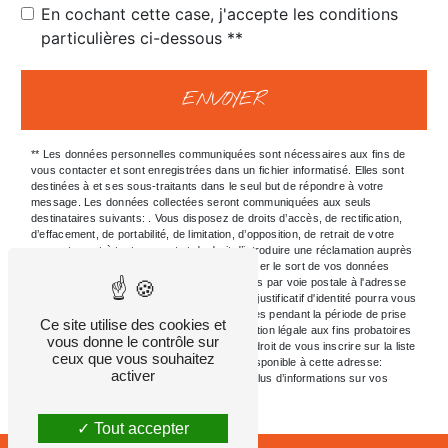
En cochant cette case, j'accepte les conditions
particulières ci-dessous **
ENVOYER
** Les données personnelles communiquées sont nécessaires aux fins de
vous contacter et sont enregistrées dans un fichier informatisé. Elles sont
destinées à et ses sous-traitants dans le seul but de répondre à votre
message. Les données collectées seront communiquées aux seuls
destinataires suivants: . Vous disposez de droits d’accès, de rectification,
d’effacement, de portabilité, de limitation, d’opposition, de retrait de votre
consentement à tout moment et du droit d’introduire une réclamation auprès
d’une autorité de contrôle, ainsi que d’organiser le sort de vos données
post-mortem. Vous pouvez exercer ces droits par voie postale à l'adresse
ou par courrier électronique à l'adresse . Un justificatif d'identité pourra vous
être demandé. Nous conservons vos données pendant la période de prise
Ce site utilise des cookies et
de contact puis pendant la durée de prescription légale aux fins probatoires
vous donne le contrôle sur
et de gestion des contentieux. Vous avez le droit de vous inscrire sur la liste
ceux que vous souhaitez
d'opposition au démarchage téléphonique, disponible à cette adresse:
activer
Bloctel.gouv.fr
. Consultez le site cnil.fr pour plus d’informations sur vos
droits.
Tout accepter