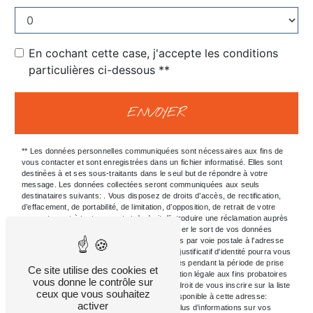
En cochant cette case, j'accepte les conditions
particulières ci-dessous **
ENVOYER
** Les données personnelles communiquées sont nécessaires aux fins de
vous contacter et sont enregistrées dans un fichier informatisé. Elles sont
destinées à et ses sous-traitants dans le seul but de répondre à votre
message. Les données collectées seront communiquées aux seuls
destinataires suivants: . Vous disposez de droits d’accès, de rectification,
d’effacement, de portabilité, de limitation, d’opposition, de retrait de votre
consentement à tout moment et du droit d’introduire une réclamation auprès
d’une autorité de contrôle, ainsi que d’organiser le sort de vos données
post-mortem. Vous pouvez exercer ces droits par voie postale à l'adresse
ou par courrier électronique à l'adresse . Un justificatif d'identité pourra vous
être demandé. Nous conservons vos données pendant la période de prise
Ce site utilise des cookies et
de contact puis pendant la durée de prescription légale aux fins probatoires
vous donne le contrôle sur
et de gestion des contentieux. Vous avez le droit de vous inscrire sur la liste
ceux que vous souhaitez
d'opposition au démarchage téléphonique, disponible à cette adresse:
activer
Bloctel.gouv.fr
. Consultez le site cnil.fr pour plus d’informations sur vos