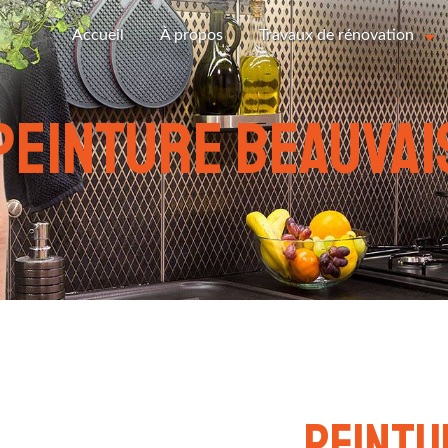
Accueil
À propos
Travaux de rénovation
peinture Beauvai
peintu