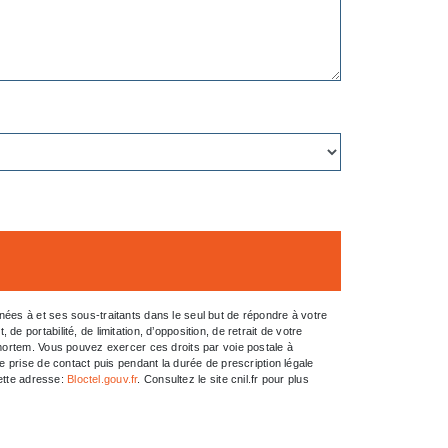
ées à et ses sous-traitants dans le seul but de répondre à votre
portabilité, de limitation, d’opposition, de retrait de votre
-mortem. Vous pouvez exercer ces droits par voie postale à
e prise de contact puis pendant la durée de prescription légale
cette adresse:
Bloctel.gouv.fr
. Consultez le site cnil.fr pour plus