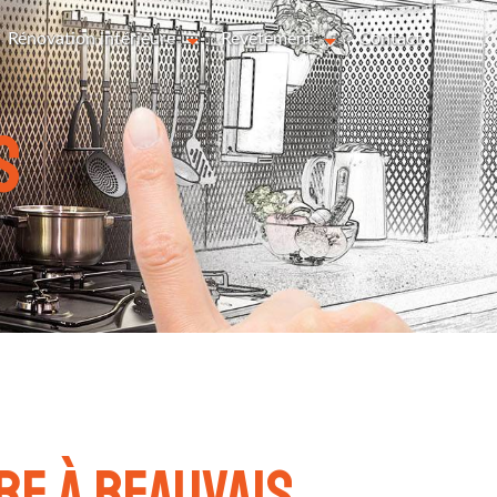
Rénovation intérieure
Revêtement
Contact
s
re à Beauvais