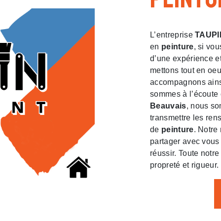
L’entreprise
TAUPI
en
peinture
, si vo
d’une expérience et
mettons tout en oeu
accompagnons ainsi
sommes à l’écoute 
Beauvais
, nous so
transmettre les ren
de
peinture
. Notre
partager avec vous 
réussir. Toute notre
propreté et rigueur.