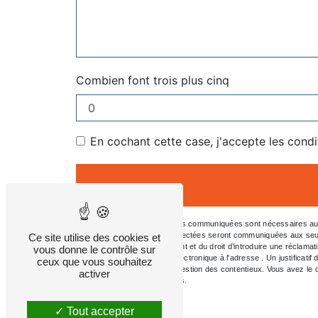
Combien font trois plus cinq
En cochant cette case, j'accepte les condi
** Les données personnelles communiquées sont nécessaires aux fi
message. Les données collectées seront communiquées aux seuls dest
Ce site utilise des cookies et
consentement à tout moment et du droit d’introduire une réclamat
vous donne le contrôle sur
l'adresse ou par courrier électronique à l'adresse . Un justifica
ceux que vous souhaitez
aux fins probatoires et de gestion des contentieux. Vous avez le d
activer
d’informations sur vos droits.
Tout accepter