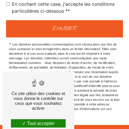
En cochant cette case, j'accepte les conditions
particulières ci-dessous **
ENVOYER
** Les données personnelles communiquées sont nécessaires aux fins de
vous contacter et sont enregistrées dans un fichier informatisé. Elles sont
destinées à et ses sous-traitants dans le seul but de répondre à votre
message. Les données collectées seront communiquées aux seuls
destinataires suivants: . Vous disposez de droits d’accès, de rectification,
d’effacement, de portabilité, de limitation, d’opposition, de retrait de votre
consentement à tout moment et du droit d’introduire une réclamation auprès
d’une autorité de contrôle, ainsi que d’organiser le sort de vos données
post-mortem. Vous pouvez exercer ces droits par voie postale à l'adresse
ou par courrier électronique à l'adresse . Un justificatif d'identité pourra vous
être demandé. Nous conservons vos données pendant la période de prise
Ce site utilise des cookies et
de contact puis pendant la durée de prescription légale aux fins probatoires
vous donne le contrôle sur
et de gestion des contentieux. Vous avez le droit de vous inscrire sur la liste
ceux que vous souhaitez
d'opposition au démarchage téléphonique, disponible à cette adresse:
activer
Bloctel.gouv.fr
. Consultez le site cnil.fr pour plus d’informations sur vos
droits.
Tout accepter