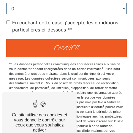
En cochant cette case, j'accepte les conditions
particulières ci-dessous **
ENVOYER
** Les données personnelles communiquées sont nécessaires aux fins de
vous contacter et sont enregistrées dans un fichier informatisé. Elles sont
destinées à et ses sous-traitants dans le seul but de répondre à votre
message. Les données collectées seront communiquées aux seuls
destinataires suivants: . Vous disposez de droits d’accès, de rectification,
d’effacement, de portabilité, de limitation, d’opposition, de retrait de votre
consentement à tout moment et du droit d’introduire une réclamation auprès
d’une autorité de contrôle, ainsi que d’organiser le sort de vos données
post-mortem. Vous pouvez exercer ces droits par voie postale à l'adresse
ou par courrier électronique à l'adresse . Un justificatif d'identité pourra vous
être demandé. Nous conservons vos données pendant la période de prise
Ce site utilise des cookies et
de contact puis pendant la durée de prescription légale aux fins probatoires
vous donne le contrôle sur
et de gestion des contentieux. Vous avez le droit de vous inscrire sur la liste
ceux que vous souhaitez
d'opposition au démarchage téléphonique, disponible à cette adresse:
activer
Bloctel.gouv.fr
. Consultez le site cnil.fr pour plus d’informations sur vos