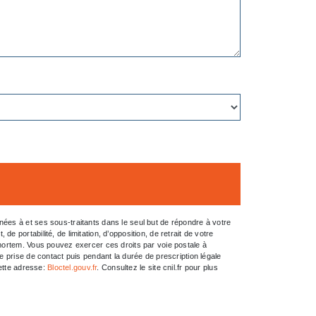
ées à et ses sous-traitants dans le seul but de répondre à votre
portabilité, de limitation, d’opposition, de retrait de votre
-mortem. Vous pouvez exercer ces droits par voie postale à
e prise de contact puis pendant la durée de prescription légale
cette adresse:
Bloctel.gouv.fr
. Consultez le site cnil.fr pour plus