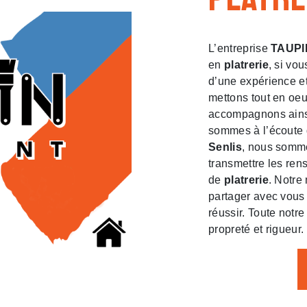
L’entreprise
TAUPI
en
platrerie
, si vo
d’une expérience et
mettons tout en oeu
accompagnons ainsi
sommes à l’écoute 
Senlis
, nous somme
transmettre les ren
de
platrerie
. Notre 
partager avec vous 
réussir. Toute notre
propreté et rigueur.