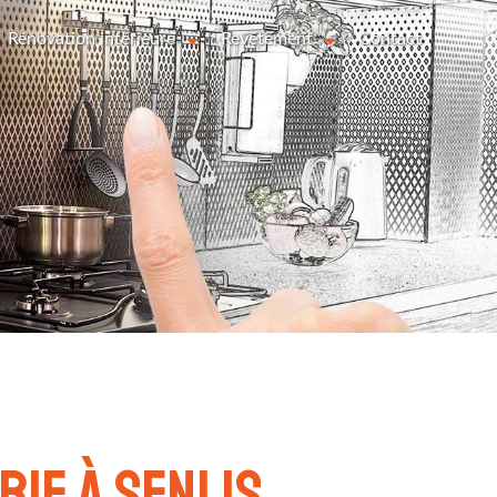
Rénovation intérieure
Revêtement
Contact
s
rie à Senlis