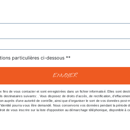
tions particulières ci-dessous **
ENVOYER
ns de vous contacter et sont enregistrées dans un fichier informatisé. Elles sont destin
inataires suivants: . Vous disposez de droits d’accès, de rectification, d’effacement, de 
ion auprès d’une autorité de contrôle, ainsi que d’organiser le sort de vos données post
tif d'identité pourra vous être demandé. Nous conservons vos données pendant la période d
roit de vous inscrire sur la liste d'opposition au démarchage téléphonique, disponible à 