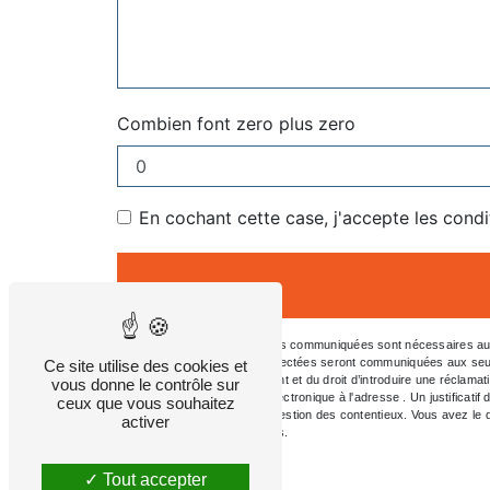
Combien font zero plus zero
En cochant cette case, j'accepte les condi
** Les données personnelles communiquées sont nécessaires aux fi
message. Les données collectées seront communiquées aux seuls dest
Ce site utilise des cookies et
consentement à tout moment et du droit d’introduire une réclamat
vous donne le contrôle sur
l'adresse ou par courrier électronique à l'adresse . Un justifica
ceux que vous souhaitez
aux fins probatoires et de gestion des contentieux. Vous avez le d
activer
d’informations sur vos droits.
Tout accepter