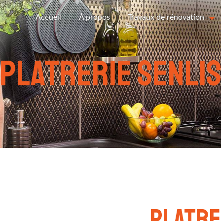
Accueil
À propos
Travaux de rénovation
platrerie Senli
platre