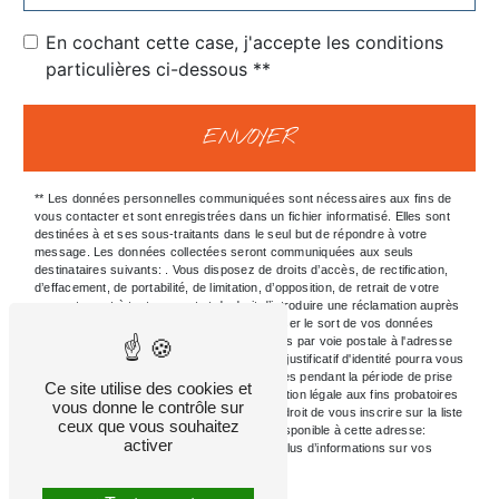
En cochant cette case, j'accepte les conditions
particulières ci-dessous **
ENVOYER
** Les données personnelles communiquées sont nécessaires aux fins de
vous contacter et sont enregistrées dans un fichier informatisé. Elles sont
destinées à et ses sous-traitants dans le seul but de répondre à votre
message. Les données collectées seront communiquées aux seuls
destinataires suivants: . Vous disposez de droits d’accès, de rectification,
d’effacement, de portabilité, de limitation, d’opposition, de retrait de votre
consentement à tout moment et du droit d’introduire une réclamation auprès
d’une autorité de contrôle, ainsi que d’organiser le sort de vos données
post-mortem. Vous pouvez exercer ces droits par voie postale à l'adresse
ou par courrier électronique à l'adresse . Un justificatif d'identité pourra vous
être demandé. Nous conservons vos données pendant la période de prise
Ce site utilise des cookies et
de contact puis pendant la durée de prescription légale aux fins probatoires
vous donne le contrôle sur
et de gestion des contentieux. Vous avez le droit de vous inscrire sur la liste
ceux que vous souhaitez
d'opposition au démarchage téléphonique, disponible à cette adresse:
activer
Bloctel.gouv.fr
. Consultez le site cnil.fr pour plus d’informations sur vos
droits.