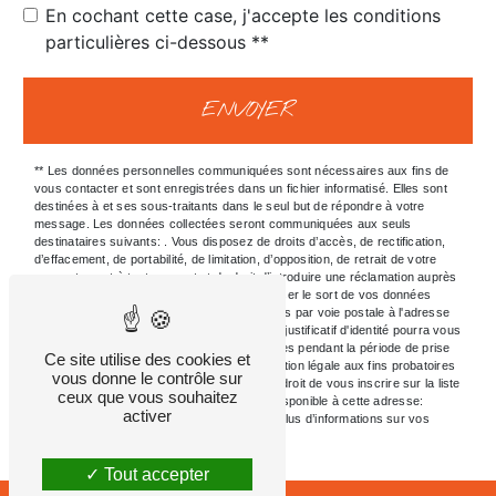
En cochant cette case, j'accepte les conditions
particulières ci-dessous **
ENVOYER
** Les données personnelles communiquées sont nécessaires aux fins de
vous contacter et sont enregistrées dans un fichier informatisé. Elles sont
destinées à et ses sous-traitants dans le seul but de répondre à votre
message. Les données collectées seront communiquées aux seuls
destinataires suivants: . Vous disposez de droits d’accès, de rectification,
d’effacement, de portabilité, de limitation, d’opposition, de retrait de votre
consentement à tout moment et du droit d’introduire une réclamation auprès
d’une autorité de contrôle, ainsi que d’organiser le sort de vos données
post-mortem. Vous pouvez exercer ces droits par voie postale à l'adresse
ou par courrier électronique à l'adresse . Un justificatif d'identité pourra vous
être demandé. Nous conservons vos données pendant la période de prise
Ce site utilise des cookies et
de contact puis pendant la durée de prescription légale aux fins probatoires
vous donne le contrôle sur
et de gestion des contentieux. Vous avez le droit de vous inscrire sur la liste
ceux que vous souhaitez
d'opposition au démarchage téléphonique, disponible à cette adresse:
activer
Bloctel.gouv.fr
. Consultez le site cnil.fr pour plus d’informations sur vos
droits.
Tout accepter