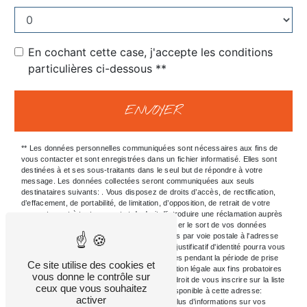
En cochant cette case, j'accepte les conditions
particulières ci-dessous **
ENVOYER
** Les données personnelles communiquées sont nécessaires aux fins de
vous contacter et sont enregistrées dans un fichier informatisé. Elles sont
destinées à et ses sous-traitants dans le seul but de répondre à votre
message. Les données collectées seront communiquées aux seuls
destinataires suivants: . Vous disposez de droits d’accès, de rectification,
d’effacement, de portabilité, de limitation, d’opposition, de retrait de votre
consentement à tout moment et du droit d’introduire une réclamation auprès
d’une autorité de contrôle, ainsi que d’organiser le sort de vos données
post-mortem. Vous pouvez exercer ces droits par voie postale à l'adresse
ou par courrier électronique à l'adresse . Un justificatif d'identité pourra vous
être demandé. Nous conservons vos données pendant la période de prise
Ce site utilise des cookies et
de contact puis pendant la durée de prescription légale aux fins probatoires
vous donne le contrôle sur
et de gestion des contentieux. Vous avez le droit de vous inscrire sur la liste
ceux que vous souhaitez
d'opposition au démarchage téléphonique, disponible à cette adresse:
activer
Bloctel.gouv.fr
. Consultez le site cnil.fr pour plus d’informations sur vos