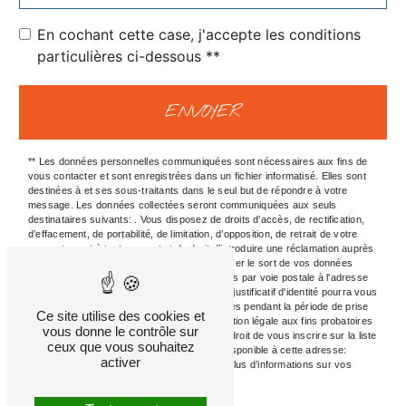
En cochant cette case, j'accepte les conditions
particulières ci-dessous **
ENVOYER
** Les données personnelles communiquées sont nécessaires aux fins de
vous contacter et sont enregistrées dans un fichier informatisé. Elles sont
destinées à et ses sous-traitants dans le seul but de répondre à votre
message. Les données collectées seront communiquées aux seuls
destinataires suivants: . Vous disposez de droits d’accès, de rectification,
d’effacement, de portabilité, de limitation, d’opposition, de retrait de votre
consentement à tout moment et du droit d’introduire une réclamation auprès
d’une autorité de contrôle, ainsi que d’organiser le sort de vos données
post-mortem. Vous pouvez exercer ces droits par voie postale à l'adresse
ou par courrier électronique à l'adresse . Un justificatif d'identité pourra vous
être demandé. Nous conservons vos données pendant la période de prise
Ce site utilise des cookies et
de contact puis pendant la durée de prescription légale aux fins probatoires
vous donne le contrôle sur
et de gestion des contentieux. Vous avez le droit de vous inscrire sur la liste
ceux que vous souhaitez
d'opposition au démarchage téléphonique, disponible à cette adresse:
activer
Bloctel.gouv.fr
. Consultez le site cnil.fr pour plus d’informations sur vos
droits.