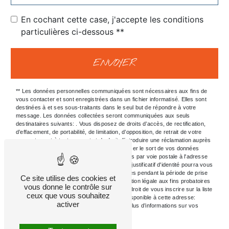
En cochant cette case, j'accepte les conditions
particulières ci-dessous **
ENVOYER
** Les données personnelles communiquées sont nécessaires aux fins de
vous contacter et sont enregistrées dans un fichier informatisé. Elles sont
destinées à et ses sous-traitants dans le seul but de répondre à votre
message. Les données collectées seront communiquées aux seuls
destinataires suivants: . Vous disposez de droits d’accès, de rectification,
d’effacement, de portabilité, de limitation, d’opposition, de retrait de votre
consentement à tout moment et du droit d’introduire une réclamation auprès
d’une autorité de contrôle, ainsi que d’organiser le sort de vos données
post-mortem. Vous pouvez exercer ces droits par voie postale à l'adresse
ou par courrier électronique à l'adresse . Un justificatif d'identité pourra vous
être demandé. Nous conservons vos données pendant la période de prise
Ce site utilise des cookies et
de contact puis pendant la durée de prescription légale aux fins probatoires
vous donne le contrôle sur
et de gestion des contentieux. Vous avez le droit de vous inscrire sur la liste
ceux que vous souhaitez
d'opposition au démarchage téléphonique, disponible à cette adresse:
activer
Bloctel.gouv.fr
. Consultez le site cnil.fr pour plus d’informations sur vos
droits.