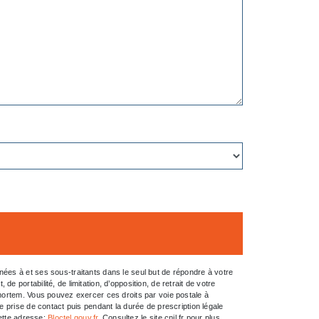
ées à et ses sous-traitants dans le seul but de répondre à votre
portabilité, de limitation, d’opposition, de retrait de votre
-mortem. Vous pouvez exercer ces droits par voie postale à
e prise de contact puis pendant la durée de prescription légale
cette adresse:
Bloctel.gouv.fr
. Consultez le site cnil.fr pour plus