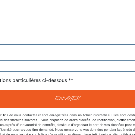
tions particulières ci-dessous **
ENVOYER
ns de vous contacter et sont enregistrées dans un fichier informatisé. Elles sont destin
inataires suivants: . Vous disposez de droits d’accès, de rectification, d’effacement, de 
ion auprès d’une autorité de contrôle, ainsi que d’organiser le sort de vos données post
tif d'identité pourra vous être demandé. Nous conservons vos données pendant la période d
roit de vous inscrire sur la liste d'opposition au démarchage téléphonique, disponible à 