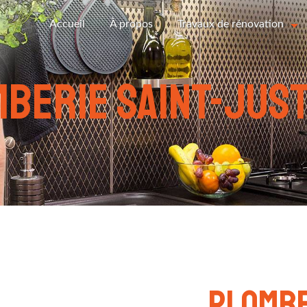
Accueil
À propos
Travaux de rénovation
berie Saint-jus
plombe