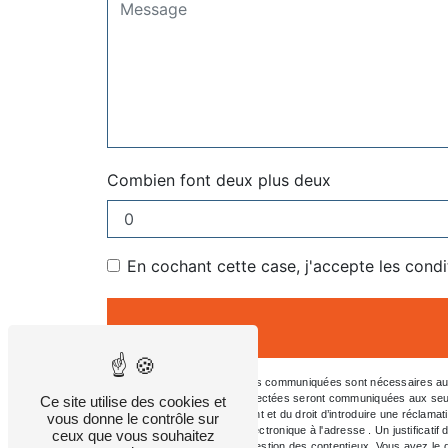
Combien font deux plus deux
En cochant cette case, j'accepte les condi
** Les données personnelles communiquées sont nécessaires aux fi
message. Les données collectées seront communiquées aux seuls dest
Ce site utilise des cookies et
consentement à tout moment et du droit d’introduire une réclamat
vous donne le contrôle sur
l'adresse ou par courrier électronique à l'adresse . Un justifica
ceux que vous souhaitez
aux fins probatoires et de gestion des contentieux. Vous avez le d