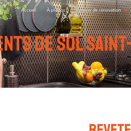
Accueil
À propos
Travaux de rénovation
nts de sol Saint
revete