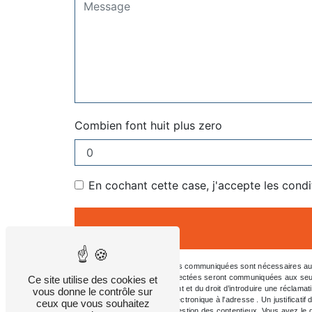
Combien font huit plus zero
En cochant cette case, j'accepte les condi
** Les données personnelles communiquées sont nécessaires aux fi
message. Les données collectées seront communiquées aux seuls dest
Ce site utilise des cookies et
consentement à tout moment et du droit d’introduire une réclamat
vous donne le contrôle sur
l'adresse ou par courrier électronique à l'adresse . Un justifica
ceux que vous souhaitez
aux fins probatoires et de gestion des contentieux. Vous avez le d