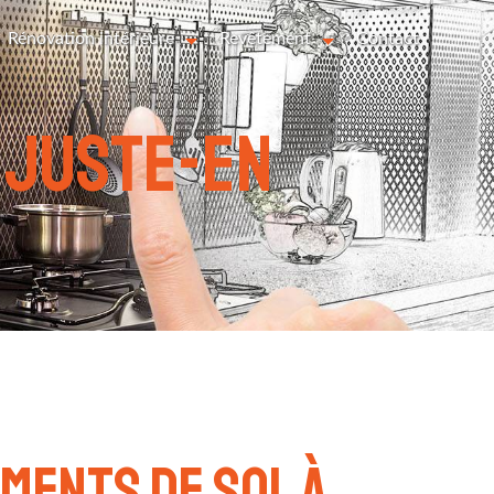
Rénovation intérieure
Revêtement
Contact
-juste-en
ments de sol à