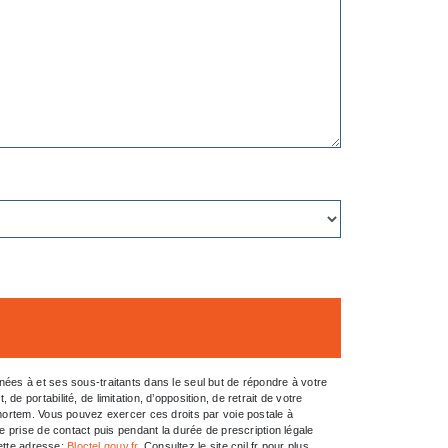
ées à et ses sous-traitants dans le seul but de répondre à votre
portabilité, de limitation, d’opposition, de retrait de votre
-mortem. Vous pouvez exercer ces droits par voie postale à
e prise de contact puis pendant la durée de prescription légale
cette adresse:
Bloctel.gouv.fr
. Consultez le site cnil.fr pour plus