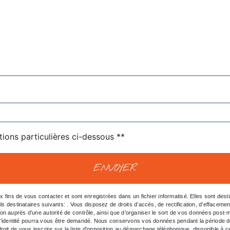
tions particulières ci-dessous **
ENVOYER
ns de vous contacter et sont enregistrées dans un fichier informatisé. Elles sont destin
inataires suivants: . Vous disposez de droits d’accès, de rectification, d’effacement, de 
ion auprès d’une autorité de contrôle, ainsi que d’organiser le sort de vos données post
tif d'identité pourra vous être demandé. Nous conservons vos données pendant la période d
roit de vous inscrire sur la liste d'opposition au démarchage téléphonique, disponible à 