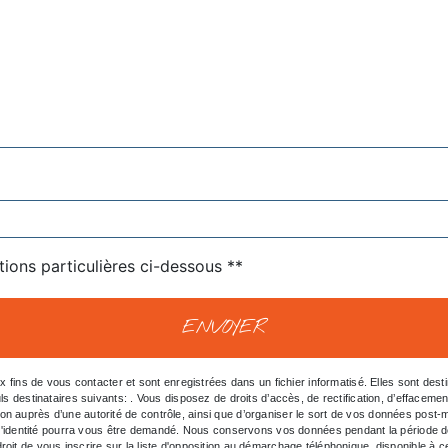
tions particulières ci-dessous **
ENVOYER
ns de vous contacter et sont enregistrées dans un fichier informatisé. Elles sont destin
inataires suivants: . Vous disposez de droits d’accès, de rectification, d’effacement, de 
ion auprès d’une autorité de contrôle, ainsi que d’organiser le sort de vos données post
tif d'identité pourra vous être demandé. Nous conservons vos données pendant la période d
roit de vous inscrire sur la liste d'opposition au démarchage téléphonique, disponible à 