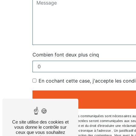
Combien font deux plus cinq
En cochant cette case, j'accepte les condi
** Les données personnelles communiquées sont nécessaires aux fi
message. Les données collectées seront communiquées aux seuls dest
Ce site utilise des cookies et
consentement à tout moment et du droit d’introduire une réclamat
vous donne le contrôle sur
l'adresse ou par courrier électronique à l'adresse . Un justifica
ceux que vous souhaitez
aux fins probatoires et de gestion des contentieux. Vous avez le d