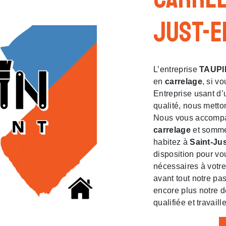
Just-e
L’entreprise
TAUPI
en
carrelage
, si v
Entreprise usant d’
qualité, nous metto
Nous vous accompag
carrelage
et sommes
habitez à
Saint-Ju
disposition pour vo
nécessaires à votre
avant tout notre pa
encore plus notre d
qualifiée et travaill