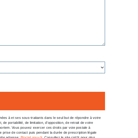
ées à et ses sous-traitants dans le seul but de répondre à votre
portabilité, de limitation, d’opposition, de retrait de votre
-mortem. Vous pouvez exercer ces droits par voie postale à
e prise de contact puis pendant la durée de prescription légale
cette adresse:
Bloctel.gouv.fr
. Consultez le site cnil.fr pour plus